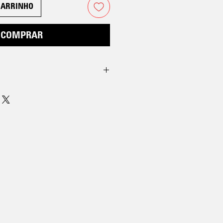
CARRINHO
COMPRAR
TO
CINTURA
QUADRIL
59
80
60
82
64
88
70
94
78
107