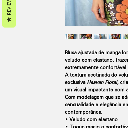
REVIEWS
Blusa ajustada de manga lo
veludo com elastano, traze
extremamente confortável a
A textura acetinada do velu
exclusiva
Heaven Floral
, cri
um visual impactante com 
Com modelagem que se ada
sensualidade e elegância e
contemporânea.
• Veludo com elastano
• Toque macio e confortáv